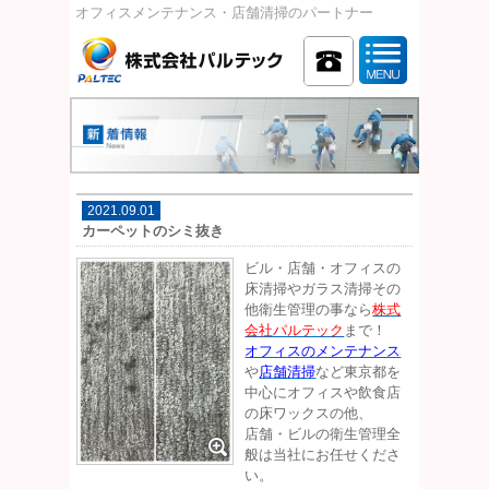
オフィスメンテナンス・店舗清掃のパートナー
2021.09.01
カーペットのシミ抜き
ビル・店舗・オフィスの
床清掃やガラス清掃その
他衛生管理の事なら
株式
会社パルテック
まで！
オフィスのメンテナンス
や
店舗清掃
など東京都を
中心にオフィスや飲食店
の床ワックスの他、
店舗・ビルの衛生管理全
般は当社にお任せくださ
い。