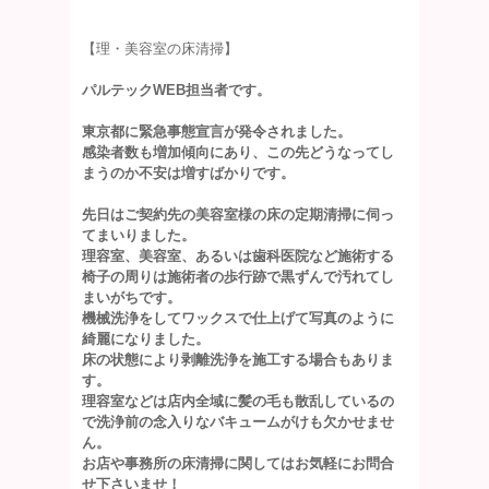
【理・美容室の床清掃】
パルテックWEB担当者です。
東京都に緊急事態宣言が発令されました。
感染者数も増加傾向にあり、この先どうなってし
まうのか不安は増すばかりです。
先日はご契約先の美容室様の床の定期清掃に伺っ
てまいりました。
理容室、美容室、あるいは歯科医院など施術する
椅子の周りは施術者の歩行跡で黒ずんで汚れてし
まいがちです。
機械洗浄をしてワックスで仕上げて写真のように
綺麗になりました。
床の状態により剥離洗浄を施工する場合もありま
す。
理容室などは店内全域に髪の毛も散乱しているの
で洗浄前の念入りなバキュームがけも欠かせませ
ん。
お店や事務所の床清掃に関してはお気軽にお問合
せ下さいませ！