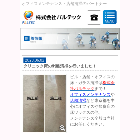
オフィスメンテナンス・店舗清掃のパートナー
2023.06.02
クリニック床の剥離清掃を行いました！
ビル・店舗・オフィスの
床・ガラス清掃は
株式会
社パルテック
まで！
オフィスメンテナンス
や
店舗清掃
など東京都を中
心にオフィスや飲食店の
床ワックスの他、
メンテナンス全般は当社
にお任せください。
==============================================